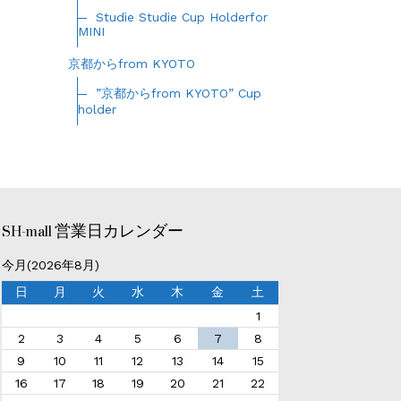
Studie Studie Cup Holderfor
MINI
京都からfrom KYOTO
”京都からfrom KYOTO” Cup
holder
SH-mall 営業日カレンダー
今月(2026年8月)
日
月
火
水
木
金
土
1
2
3
4
5
6
7
8
9
10
11
12
13
14
15
16
17
18
19
20
21
22