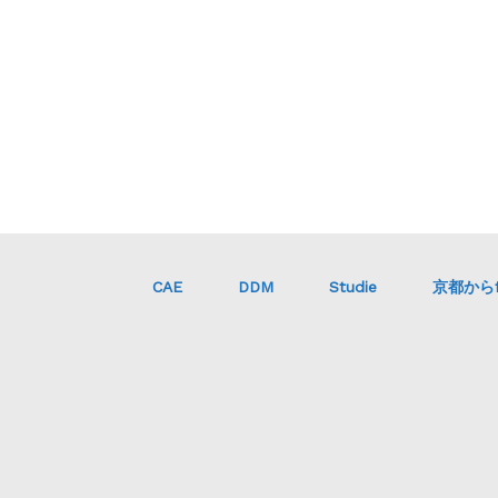
CAE
DDM
Studie
京都からf