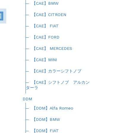
【CAE】BMW
【CAE】CITROEN
【CAE】 FIAT
【CAE】FORD
【CAE】 MERCEDES
【CAE】MINI
【CAE】カラーシフトノブ
【CAE】シフトノブ アルカン
ターラ
DDM
【DDM】Alfa Romeo
【DDM】BMW
【DDM】FIAT