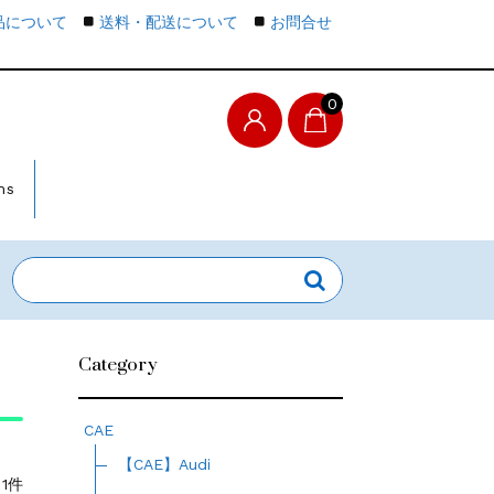
品について
送料・配送について
お問合せ
0
ms
Category
CAE
【CAE】Audi
1件