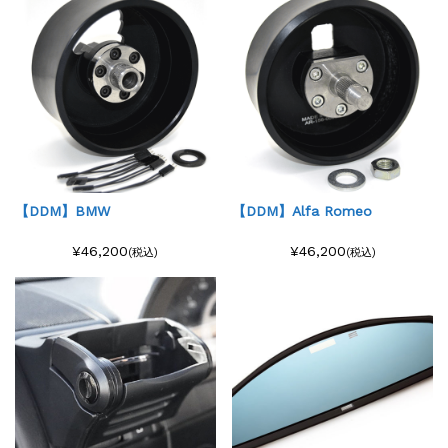
【DDM】BMW
【DDM】Alfa Romeo
¥46,200
¥46,200
(税込)
(税込)