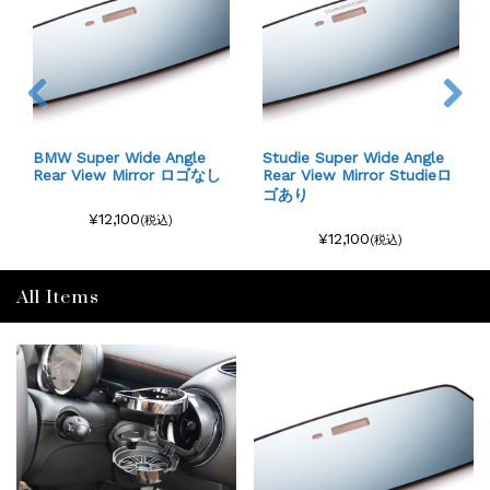
Studie Super Wide Angle
【DDM】MAZDA
Rear View Mirror Studieロ
ゴあり
¥46,200
(税込)
¥12,100
(税込)
All Items