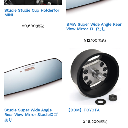
Studie Studie Cup Holderfor
MINI
BMW Super Wide Angle Rear
¥9,680
(税込)
View Mirror ロゴなし
¥12,100
(税込)
Studie Super Wide Angle
【DDM】TOYOTA
Rear View Mirror Studieロゴ
あり
¥46,200
(税込)