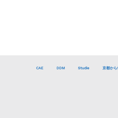
CAE
DDM
Studie
京都からf