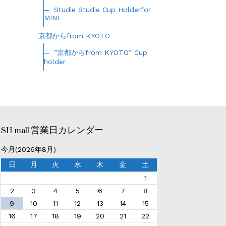
Studie Studie Cup Holderfor
MINI
京都からfrom KYOTO
”京都からfrom KYOTO” Cup
holder
SH-mall 営業日カレンダー
今月(2026年8月)
日
月
火
水
木
金
土
1
2
3
4
5
6
7
8
9
10
11
12
13
14
15
16
17
18
19
20
21
22