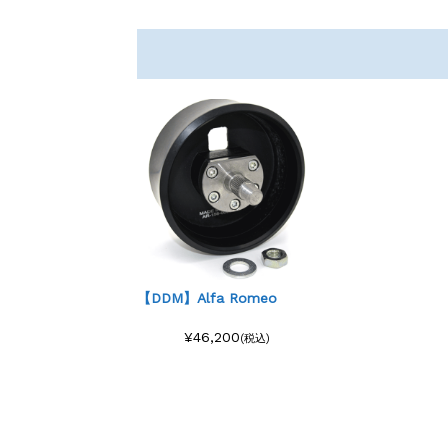
【DDM】Alfa Romeo
¥46,200
(税込)