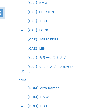
【CAE】BMW
【CAE】CITROEN
【CAE】 FIAT
【CAE】FORD
【CAE】 MERCEDES
【CAE】MINI
【CAE】カラーシフトノブ
【CAE】シフトノブ アルカン
ターラ
DDM
【DDM】Alfa Romeo
【DDM】BMW
【DDM】FIAT