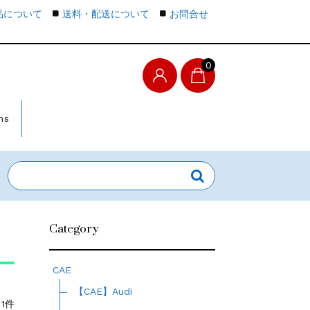
品について
送料・配送について
お問合せ
0
ms
Category
CAE
【CAE】Audi
1件